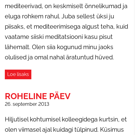
mediteerivad, on keskmiselt õnnelikumad ja
eluga rohkem rahul. Juba sellest üksi ju
piisaks, et mediteerimisega algust teha, kuid
vaatame siiski meditatsiooni kasu pisut
lähemalt. Olen siia kogunud minu jaoks
olulised ja omal nahal äratuntud hüved.
Loe lisaks
ROHELINE PÄEV
26. september 2013
Hiljutisel kohtumisel kolleegidega kurtsin, et
olen viimasel ajal kuidagi tülpinud. Küsimus