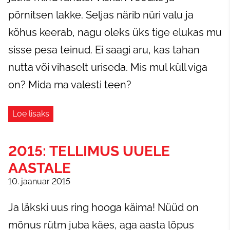
põrnitsen lakke. Seljas närib nüri valu ja
kõhus keerab, nagu oleks üks tige elukas mu
sisse pesa teinud. Ei saagi aru, kas tahan
nutta või vihaselt uriseda. Mis mul küll viga
on? Mida ma valesti teen?
Loe lisaks
2015: TELLIMUS UUELE
AASTALE
10. jaanuar 2015
Ja läkski uus ring hooga käima! Nüüd on
mõnus rütm juba käes, aga aasta lõpus