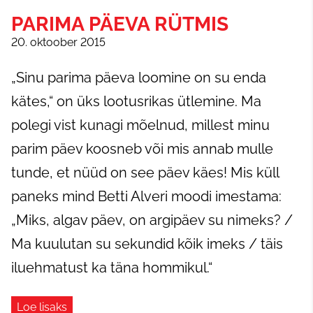
PARIMA PÄEVA RÜTMIS
20. oktoober 2015
„Sinu parima päeva loomine on su enda
kätes,“ on üks lootusrikas ütlemine. Ma
polegi vist kunagi mõelnud, millest minu
parim päev koosneb või mis annab mulle
tunde, et nüüd on see päev käes! Mis küll
paneks mind Betti Alveri moodi imestama:
„Miks, algav päev, on argipäev su nimeks? /
Ma kuulutan su sekundid kõik imeks / täis
iluehmatust ka täna hommikul.“
Loe lisaks