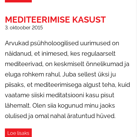
MEDITEERIMISE KASUST
3. oktoober 2015
Arvukad psühholoogilised uurimused on
näidanud, et inimesed, kes regulaarselt
mediteerivad, on keskmiselt õnnelikumad ja
eluga rohkem rahul. Juba sellest üksi ju
piisaks, et mediteerimisega algust teha, kuid
vaatame siiski meditatsiooni kasu pisut
lähemalt. Olen siia kogunud minu jaoks
olulised ja omal nahal äratuntud hüved.
Loe lisaks