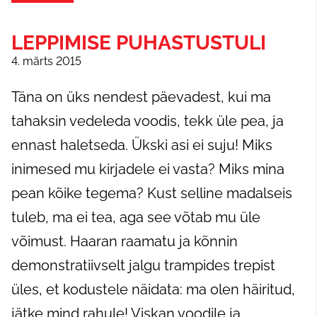
LEPPIMISE PUHASTUSTULI
4. märts 2015
Täna on üks nendest päevadest, kui ma
tahaksin vedeleda voodis, tekk üle pea, ja
ennast haletseda. Ükski asi ei suju! Miks
inimesed mu kirjadele ei vasta? Miks mina
pean kõike tegema? Kust selline madalseis
tuleb, ma ei tea, aga see võtab mu üle
võimust. Haaran raamatu ja kõnnin
demonstratiivselt jalgu trampides trepist
üles, et kodustele näidata: ma olen häiritud,
jätke mind rahule! Viskan voodile ja