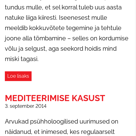
tundus mulle, et sel korral tuleb uus aasta
natuke liiga kiiresti. Iseenesest mulle
meeldib kokkuvõtete tegemine ja tehtule
joone alla tõmbamine – selles on kordumise
võlu ja selgust, aga seekord hoidis mind
miski tagasi.
Loe lisaks
MEDITEERIMISE KASUST
3. september 2014
Arvukad psühholoogilised uurimused on
näidanud, et inimesed, kes regulaarselt