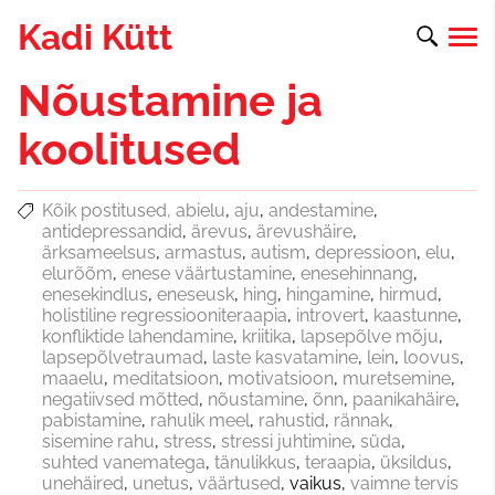
Kadi Kütt
Nõustamine ja
koolitused
Kõik postitused
abielu
aju
andestamine
antidepressandid
ärevus
ärevushäire
ärksameelsus
armastus
autism
depressioon
elu
elurõõm
enese väärtustamine
enesehinnang
enesekindlus
eneseusk
hing
hingamine
hirmud
holistiline regressiooniteraapia
introvert
kaastunne
konfliktide lahendamine
kriitika
lapsepõlve mõju
lapsepõlvetraumad
laste kasvatamine
lein
loovus
maaelu
meditatsioon
motivatsioon
muretsemine
negatiivsed mõtted
nõustamine
õnn
paanikahäire
pabistamine
rahulik meel
rahustid
rännak
sisemine rahu
stress
stressi juhtimine
süda
suhted vanematega
tänulikkus
teraapia
üksildus
unehäired
unetus
väärtused
vaikus
vaimne tervis