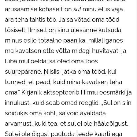
arusaamise kohaselt on
sul
minu elus vaja
ära teha tähtis töö. Ja sa võtad oma tööd
tõsiselt. Ilmselt on sinu ülesanne kutsuda
minus esile totaalne paanika, millal iganes
ma kavatsen ette võtta midagi huvitavat, ja
luba mul öelda: sa oled oma töös
suurepärane. Niisiis, jätka oma tööd, kui
tunned, et pead, kuid mina kavatsen teha
oma.“ Kirjanik aktsepteerib Hirmu eesmärki ja
innukust, kuid seab omad reeglid: „Sul on siin
sõidukis oma koht, sa võid avaldada
arvamust, kuid tea, et sul ei ole hääleõigust.
Sul ei ole õigust puutuda teede kaarti ega