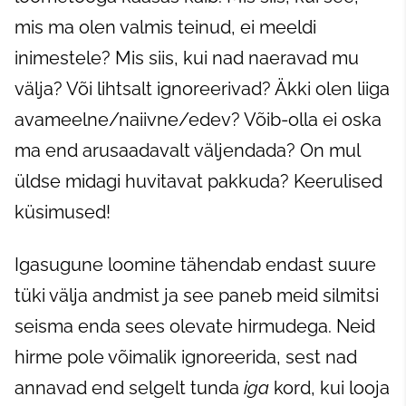
mis ma olen valmis teinud, ei meeldi
inimestele? Mis siis, kui nad naeravad mu
välja? Või lihtsalt ignoreerivad? Äkki olen liiga
avameelne/naiivne/edev? Võib-olla ei oska
ma end arusaadavalt väljendada? On mul
üldse midagi huvitavat pakkuda? Keerulised
küsimused!
Igasugune loomine tähendab endast suure
tüki välja andmist ja see paneb meid silmitsi
seisma enda sees olevate hirmudega. Neid
hirme pole võimalik ignoreerida, sest nad
annavad end selgelt tunda
iga
kord, kui looja