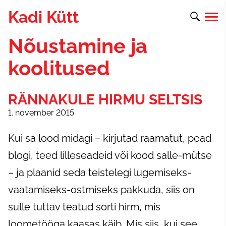
Kadi Kütt
Nõustamine ja
koolitused
RÄNNAKULE HIRMU SELTSIS
1. november 2015
Kui sa lood midagi – kirjutad raamatut, pead
blogi, teed lilleseadeid või kood salle-mütse
– ja plaanid seda teistelegi lugemiseks-
vaatamiseks-ostmiseks pakkuda, siis on
sulle tuttav teatud sorti hirm, mis
loometööga kaasas käib. Mis siis, kui see,