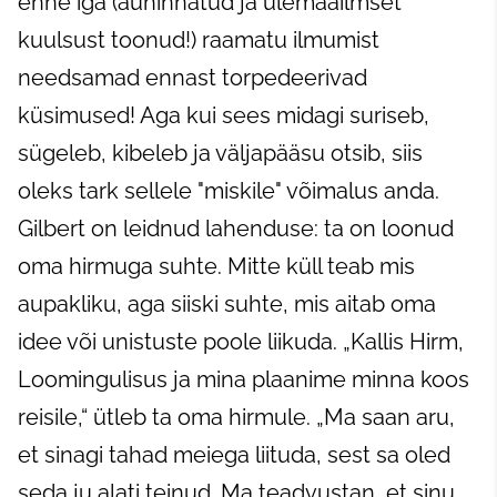
enne iga (auhinnatud ja ülemaailmset
kuulsust toonud!) raamatu ilmumist
needsamad ennast torpedeerivad
küsimused! Aga kui sees midagi suriseb,
sügeleb, kibeleb ja väljapääsu otsib, siis
oleks tark sellele "miskile" võimalus anda.
Gilbert on leidnud lahenduse: ta on loonud
oma hirmuga suhte. Mitte küll teab mis
aupakliku, aga siiski suhte, mis aitab oma
idee või unistuste poole liikuda. „Kallis Hirm,
Loomingulisus ja mina plaanime minna koos
reisile,“ ütleb ta oma hirmule. „Ma saan aru,
et sinagi tahad meiega liituda, sest sa oled
seda ju alati teinud. Ma teadvustan, et sinu