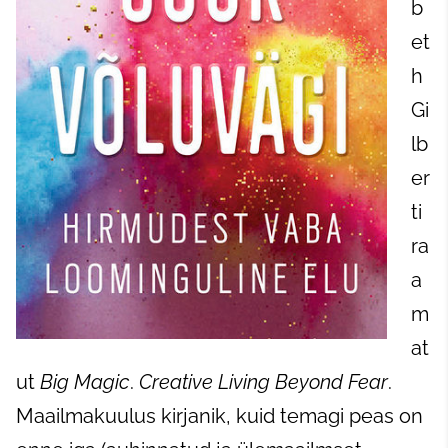
b
et
h
Gi
lb
er
ti
ra
a
m
at
ut
Big Magic
.
Creative Living Beyond Fear
.
Maailmakuulus kirjanik, kuid temagi peas on