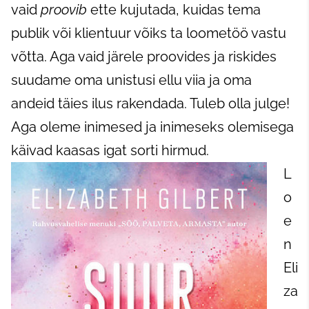
vaid
proovib
ette kujutada, kuidas tema
publik või klientuur võiks ta loometöö vastu
võtta. Aga vaid järele proovides ja riskides
suudame oma unistusi ellu viia ja oma
andeid täies ilus rakendada. Tuleb olla julge!
Aga oleme inimesed ja inimeseks olemisega
käivad kaasas igat sorti hirmud.
L
o
e
n
Eli
za