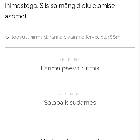
inimestega. Siis sa mängid elu elamise
asemel.
loovus
hirmud
rännak
vaimne tervis
elurõõm
EELMINE
Parima päeva rütmis
JÄRGMINE
Salapaik südames