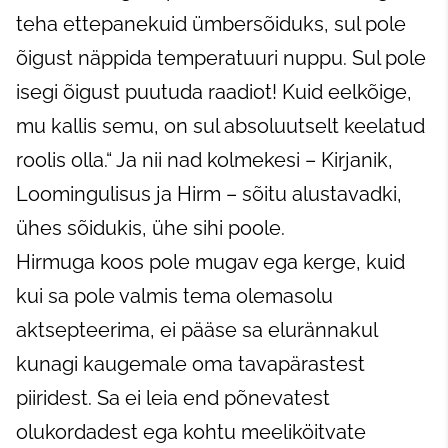
teha ettepanekuid ümbersõiduks, sul pole
õigust näppida temperatuuri nuppu. Sul pole
isegi õigust puutuda raadiot! Kuid eelkõige,
mu kallis semu, on sul absoluutselt keelatud
roolis olla.“ Ja nii nad kolmekesi – Kirjanik,
Loomingulisus ja Hirm – sõitu alustavadki,
ühes sõidukis, ühe sihi poole.
Hirmuga koos pole mugav ega kerge, kuid
kui sa pole valmis tema olemasolu
aktsepteerima, ei pääse sa elurännakul
kunagi kaugemale oma tavapärastest
piiridest. Sa ei leia end põnevatest
olukordadest ega kohtu meeliköitvate