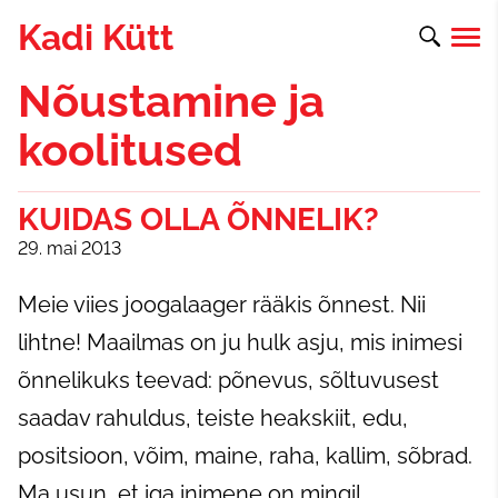
Kadi Kütt
Nõustamine ja
koolitused
KUIDAS OLLA ÕNNELIK?
29. mai 2013
Meie viies joogalaager rääkis õnnest. Nii
lihtne! Maailmas on ju hulk asju, mis inimesi
õnnelikuks teevad: põnevus, sõltuvusest
saadav rahuldus, teiste heakskiit, edu,
positsioon, võim, maine, raha, kallim, sõbrad.
Ma usun, et iga inimene on mingil