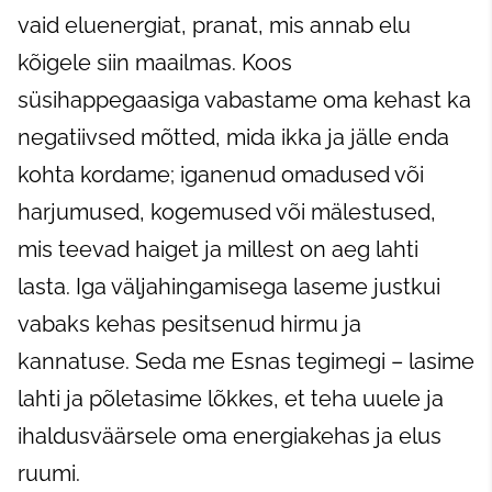
vaid eluenergiat, pranat, mis annab elu
kõigele siin maailmas. Koos
süsihappegaasiga vabastame oma kehast ka
negatiivsed mõtted, mida ikka ja jälle enda
kohta kordame; iganenud omadused või
harjumused, kogemused või mälestused,
mis teevad haiget ja millest on aeg lahti
lasta. Iga väljahingamisega laseme justkui
vabaks kehas pesitsenud hirmu ja
kannatuse. Seda me Esnas tegimegi – lasime
lahti ja põletasime lõkkes, et teha uuele ja
ihaldusväärsele oma energiakehas ja elus
ruumi.