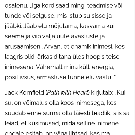
osalenu. „Iga kord saad mingi teadmise või
tunde või selguse, mis istub su sisse ja
jääbki. Jääb elu mõjutama, kasvama kui
seeme ja viib välja uute avastuste ja
arusaamiseni. Arvan, et enamik inimesi, kes
laagris olid, ärkasid täna üles hoopis teise
inimesena. Vähemalt mina küll: energia,
positiivsus, armastuse tunne elu vastu…“
Jack Kornfield (
Path with Heart
) kirjutab: „Kui
sul on võimalus olla koos inimesega, kes
suudab enne surma olla täiesti teadlik, siis sa
leiad, et küsimused, mida selline inimene
endale esitab, on väga lihtsad: kas ma