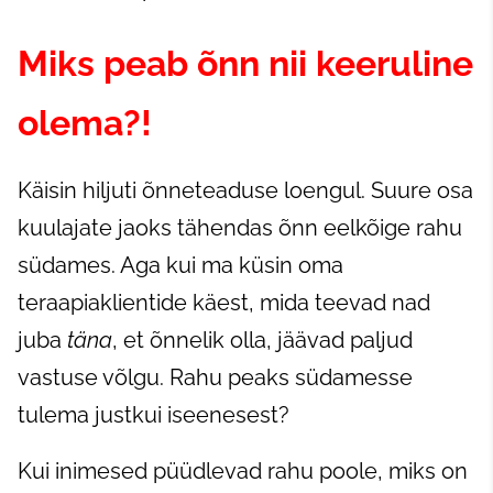
Miks peab õnn nii keeruline
olema?!
Käisin hiljuti õnneteaduse loengul. Suure osa
kuulajate jaoks tähendas õnn eelkõige rahu
südames. Aga kui ma küsin oma
teraapiaklientide käest, mida teevad nad
juba
täna
, et õnnelik olla, jäävad paljud
vastuse võlgu. Rahu peaks südamesse
tulema justkui iseenesest?
Kui inimesed püüdlevad rahu poole, miks on