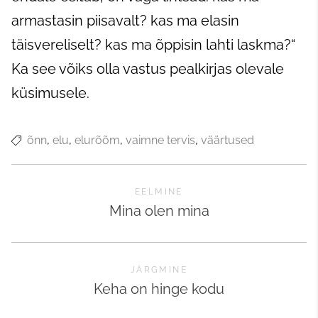
armastasin piisavalt? kas ma elasin
täisvereliselt? kas ma õppisin lahti laskma?“
Ka see võiks olla vastus pealkirjas olevale
küsimusele.
õnn
elu
elurõõm
vaimne tervis
väärtused
EELMINE
Mina olen mina
JÄRGMINE
Keha on hinge kodu