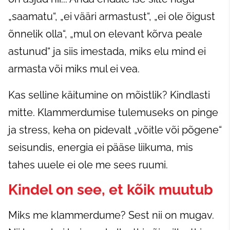
„saamatu“, „ei vääri armastust“, „ei ole õigust
õnnelik olla“, „mul on elevant kõrva peale
astunud“ ja siis imestada, miks elu mind ei
armasta või miks mul ei vea.
Kas selline käitumine on mõistlik? Kindlasti
mitte. Klammerdumise tulemuseks on pinge
ja stress, keha on pidevalt „võitle või põgene“
seisundis, energia ei pääse liikuma, mis
tahes uuele ei ole me sees ruumi.
Kindel on see, et kõik muutub
Miks me klammerdume? Sest nii on mugav.