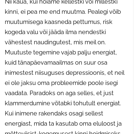
Nii kaua, kui hoiame kellestki või millestki
kinni, ei pea me end muutma. Pealegi võib
muutumisega kaasneda pettumus, risk
kogeda valu või jääda ilma nendestki
vähestest naudingutest, mis meil on.
Muutuste tegemine vajab palju energiat,
kuid tänapäevamaailmas on suur osa
inimestest niisuguses depressioonis, et neil
ei ole jaksu oma probleemide poole isegi
vaadata. Paradoks on aga selles, et just
klammerdumine võtabki tohutult energiat.
Kui inimene rakendaks osagi sellest
energiast, mida ta kasutab oma eluloost ja
mõtteviisist-kogemusest kinni hoidmiseks,