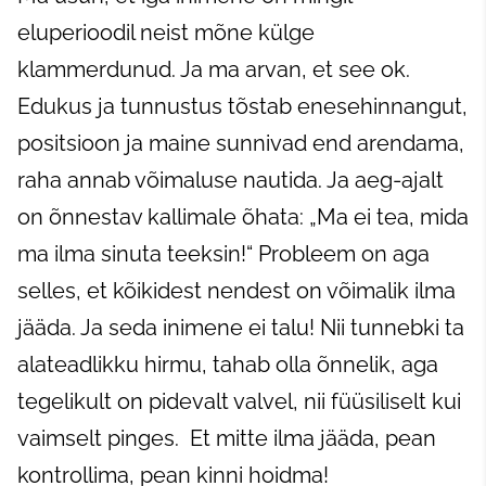
eluperioodil neist mõne külge
klammerdunud. Ja ma arvan, et see ok.
Edukus ja tunnustus tõstab enesehinnangut,
positsioon ja maine sunnivad end arendama,
raha annab võimaluse nautida. Ja aeg-ajalt
on õnnestav kallimale õhata: „Ma ei tea, mida
ma ilma sinuta teeksin!“ Probleem on aga
selles, et kõikidest nendest on võimalik ilma
jääda. Ja seda inimene ei talu! Nii tunnebki ta
alateadlikku hirmu, tahab olla õnnelik, aga
tegelikult on pidevalt valvel, nii füüsiliselt kui
vaimselt pinges. Et mitte ilma jääda, pean
kontrollima, pean kinni hoidma!