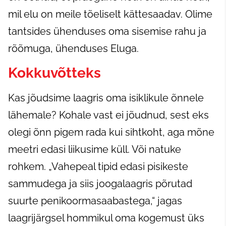
mil elu on meile tõeliselt kättesaadav. Olime
tantsides ühenduses oma sisemise rahu ja
rõõmuga, ühenduses Eluga.
Kokkuvõtteks
Kas jõudsime laagris oma isiklikule õnnele
lähemale? Kohale vast ei jõudnud, sest eks
olegi õnn pigem rada kui sihtkoht, aga mõne
meetri edasi liikusime küll. Või natuke
rohkem. „Vahepeal tipid edasi pisikeste
sammudega ja siis joogalaagris põrutad
suurte penikoormasaabastega,“ jagas
laagrijärgsel hommikul oma kogemust üks