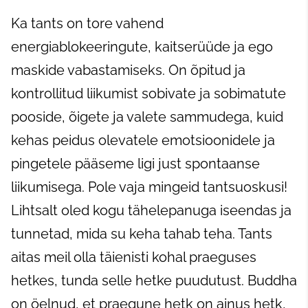
Ka tants on tore vahend
energiablokeeringute, kaitserüüde ja ego
maskide vabastamiseks. On õpitud ja
kontrollitud liikumist sobivate ja sobimatute
pooside, õigete ja valete sammudega, kuid
kehas peidus olevatele emotsioonidele ja
pingetele pääseme ligi just spontaanse
liikumisega. Pole vaja mingeid tantsuoskusi!
Lihtsalt oled kogu tähelepanuga iseendas ja
tunnetad, mida su keha tahab teha. Tants
aitas meil olla täienisti kohal praeguses
hetkes, tunda selle hetke puudutust. Buddha
on öelnud, et praegune hetk on ainus hetk,