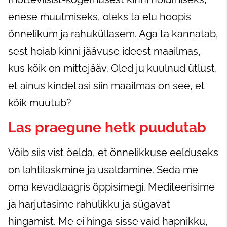
enese muutmiseks, oleks ta elu hoopis
õnnelikum ja rahuküllasem. Aga ta kannatab,
sest hoiab kinni jäävuse ideest maailmas,
kus kõik on mittejääv. Oled ju kuulnud ütlust,
et ainus kindel asi siin maailmas on see, et
kõik muutub?
Las praegune hetk puudutab
Võib siis vist öelda, et õnnelikkuse eelduseks
on lahtilaskmine ja usaldamine. Seda me
oma kevadlaagris õppisimegi. Mediteerisime
ja harjutasime rahulikku ja sügavat
hingamist. Me ei hinga sisse vaid hapnikku,