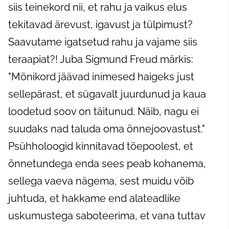
siis teinekord nii, et rahu ja vaikus elus
tekitavad ärevust, igavust ja tülpimust?
Saavutame igatsetud rahu ja vajame siis
teraapiat?! Juba Sigmund Freud märkis:
"Mõnikord jäävad inimesed haigeks just
sellepärast, et sügavalt juurdunud ja kaua
loodetud soov on täitunud. Näib, nagu ei
suudaks nad taluda oma õnnejoovastust."
Psühholoogid kinnitavad tõepoolest, et
õnnetundega enda sees peab kohanema,
sellega vaeva nägema, sest muidu võib
juhtuda, et hakkame end alateadlike
uskumustega saboteerima, et vana tuttav