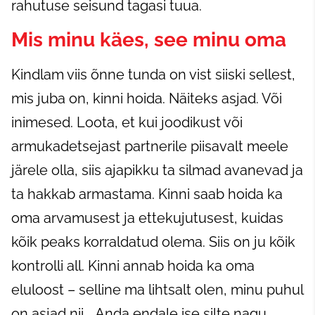
rahutuse seisund tagasi tuua.
Mis minu käes, see minu oma
Kindlam viis õnne tunda on vist siiski sellest,
mis juba on, kinni hoida. Näiteks asjad. Või
inimesed. Loota, et kui joodikust või
armukadetsejast partnerile piisavalt meele
järele olla, siis ajapikku ta silmad avanevad ja
ta hakkab armastama. Kinni saab hoida ka
oma arvamusest ja ettekujutusest, kuidas
kõik peaks korraldatud olema. Siis on ju kõik
kontrolli all. Kinni annab hoida ka oma
eluloost – selline ma lihtsalt olen, minu puhul
on asjad nii... Anda endale ise silte nagu