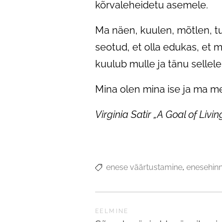
kõrvaleheidetu asemele.
Ma näen, kuulen, mõtlen, tu
seotud, et olla edukas, et 
kuulub mulle ja tänu sellel
Mina olen mina ise ja ma m
Virginia Satir „A Goal of Livi
enese väärtustamine
enesehin
EELMINE