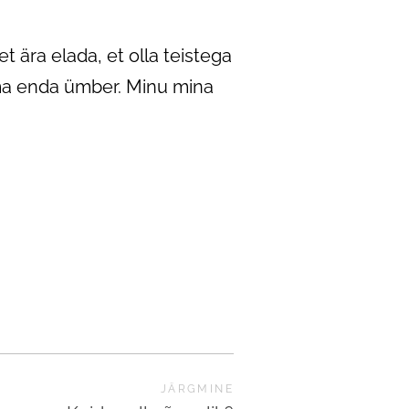
 ära elada, et olla teistega
lma enda ümber. Minu mina
JÄRGMINE