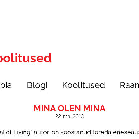
oolitused
pia
Blogi
Koolitused
Raam
MINA OLEN MINA
22. mai 2013
Goal of Living“ autor, on koostanud toreda enesea