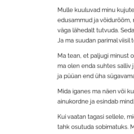
Mulle kuuluvad minu kujut
edusammud ja võidurõõm, m
väga lähedalt tutvuda. Seda
Ja ma suudan parimal viisil
Ma tean, et paljugi minust 
ma olen enda suhtes salliv
ja püüan end üha sügavama
Mida iganes ma näen või kuu
ainukordne ja esindab mind,
Kui vaatan tagasi sellele, 
tahk osutuda sobimatuks. Mi