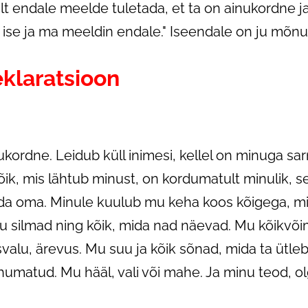
lt endale meelde tuletada, et ta on ainukordne ja 
 ise ja ma meeldin endale." Iseendale on ju mõn
klaratsioon
ordne. Leidub küll inimesi, kellel on minuga sar
kõik, mis lähtub minust, on kordumatult minulik, s
nda oma. Minule kuulub mu keha koos kõigega, mi
u silmad ning kõik, mida nad näevad. Mu kõikvõi
alu, ärevus. Mu suu ja kõik sõnad, mida ta ütleb
humatud. Mu hääl, vali või mahe. Ja minu teod, o