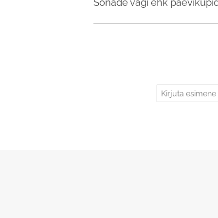
Sõnade vägi ehk päevikupi