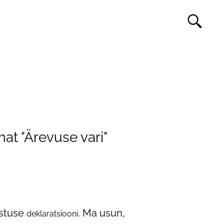
at "Ärevuse vari"
ustuse
. Ma usun,
deklaratsiooni