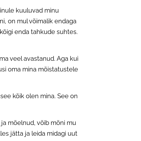
inule kuuluvad minu
i, on mul võimalik endaga
 kõigi enda tahkude suhtes.
 ma veel avastanud. Aga kui
dusi oma mina mõistatustele
 see kõik olen mina. See on
d ja mõelnud, võib mõni mu
s jätta ja leida midagi uut