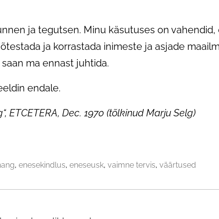
nnen ja tegutsen. Minu käsutuses on vahendid, et
mõtestada ja korrastada inimeste ja asjade maai
e saan ma ennast juhtida.
eeldin endale.
ng“, ETCETERA, Dec. 1970 (t
õlkinud Marju Selg)
nang
enesekindlus
eneseusk
vaimne tervis
väärtused