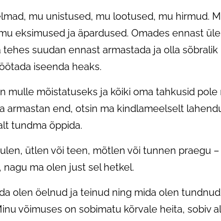
elmad, mu unistused, mu lootused, mu hirmud. M
u eksimused ja äpardused. Omades ennast ülen
 tehes suudan ennast armastada ja olla sõbralik
 töötada iseenda heaks.
on mulle mõistatuseks ja kõiki oma tahkusid pole
 ja armastan end, otsin ma kindlameelselt lahen
lt tundma õppida.
len, ütlen või teen, mõtlen või tunnen praegu –
 nagu ma olen just sel hetkel.
mida olen öelnud ja teinud ning mida olen tundnu
nu võimuses on sobimatu kõrvale heita, sobiv alle