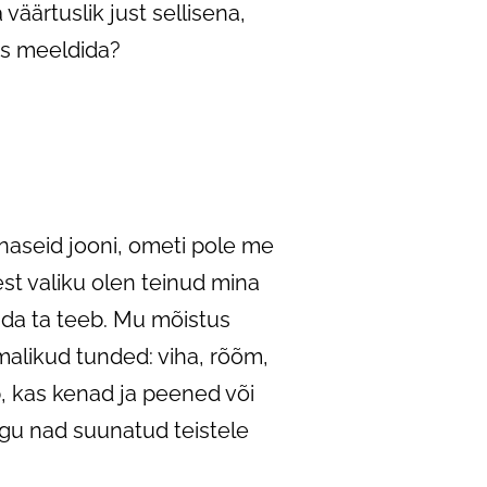
väärtuslik just sellisena,
us meeldida?
naseid jooni, ometi pole me
est valiku olen teinud mina
da ta teeb. Mu mõistus
malikud tunded: viha, rõõm,
, kas kenad ja peened või
lgu nad suunatud teistele