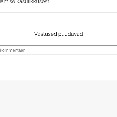
damise kasulikkusest
Vastused puuduvad