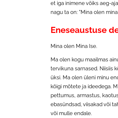
et iga inimene võiks aeg-aja
nagu ta on: "Mina olen mina
Eneseaustuse de
Mina olen Mina Ise.
Ma olen kogu maailmas ainuk
tervikuna sarnased. Niisiis 
üksi. Ma olen üleni minu e
kõigi mõtete ja ideedega. M
pettumus, armastus, kaotusv
ebasündsad, viisakad või ta
või mulle endale.