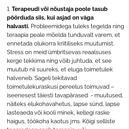
Terapeudi või nõustaja poole tasub
pöörduda siis, kui asjad on väga
halvasti.
Probleemidega tuleks tegelda ning
teraapia peale mõelda tunduvalt varem, et
ennetada olukorra kriitiliseks muutumist.
Stress on meid ümbritsevas reaalsuses
kerge tekkima ning võib juhtuda, et see
muutub nii suureks, et eluga toimetulek
halveneb. Sageli tekitavad
toimetulekuraskusi pereelus toimuvad –
iseenesest täiesti tavapärased - muutused,
näiteks elukohavahetus, lapse sünd, lapse
lasteaeda või kooli minek, kellegi raske
haigus, töökoha kaotus jms. Kõigi selliste