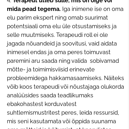
Terapeut ütleb sulle, mis on õige või
mida pead tegema.
Iga inimene ise on oma
elu parim ekspert ning omab suurimat
potentsiaali oma elu üle otsustamiseks ja
selle muutmiseks. Terapeudi roll ei ole
jagada nõuandeid ja soovitusi, vaid aidata
inimesel endas ja oma peres toimuvast
paremini aru saada ning valida sobivamad
mõtte- ja toimimisviisid erinevate
probleemidega hakkamasaamiseks. Näiteks
võib koos terapeudi või nõustajaga olukorda
analüüsides saada teadlikumaks
ebakohastest korduvatest
suhtlemismustritest peres, leida ressursid,
mis seni kasutamata või õppida suunama