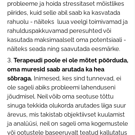
probleeme ja hoida stressitaset mõistlikes
piirides, kuid selle abil saab ka kasvatada
rahuolu - näiteks luua veelgi toimivamad ja
rahulduspakkuvamad peresuhted või
kasutada maksimaalselt oma potentsiaali -
näiteks seada ning saavutada eesmärke.
Terapeudi poole ei ole mõtet pöörduda,
oma muresid saab arutada ka hea
sõbraga.
Inimesed, kes sind tunnevad, ei
ole sageli abiks probleemi lahenduseni
jõudmisel. Neil võib oma seotuse tõttu
sinuga tekkida olukorda arutades liiga suur
ärevus, mis takistab objektiivset kuulamist
ja analüüsi, neil on sageli oma kogemustele
või ootustele baseeruvalt teatud kallutatus