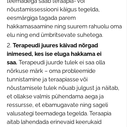
teemadega saab teraapia- või
nõustamissessiooni käigus tegelda,
eesmärgiga tagada parem
hakkamasaamine ning suurem rahuolu oma
elu ning end ümbritsevate suhetega.
Terapeudi juures käivad nõrgad
inimesed, kes ise eluga hakkama ei
saa.
Terapeudi juurde tulek ei saa olla
nõrkuse märk – oma probleemide
tunnistamine ja teraapiasse või
nõustamisele tulek nõuab julgust ja näitab,
et ollakse valmis pühendama aega ja
ressursse, et ebamugavate ning sageli
valusategi teemadega tegelda. Teraapia
aitab lahendada erinevaid keerukaid