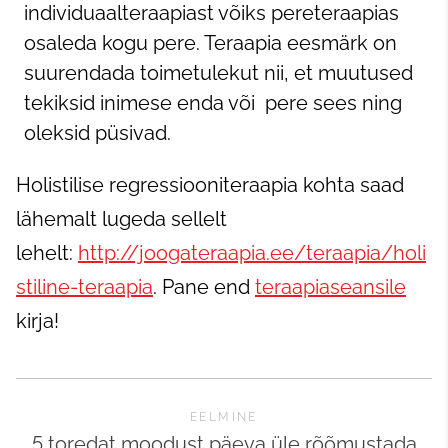
individuaalteraapiast võiks pereteraapias
osaleda kogu pere. Teraapia eesmärk on
suurendada toimetulekut nii, et muutused
tekiksid inimese enda või pere sees ning
oleksid püsivad.
Holistilise regressiooniteraapia kohta saad
lähemalt lugeda sellelt
lehelt:
http://joogateraapia.ee/teraapia/holi
stiline-teraapia
. Pane end
teraapiaseansile
kirja!
EELMINE
5 toredat moodust päeva üle rõõmustada