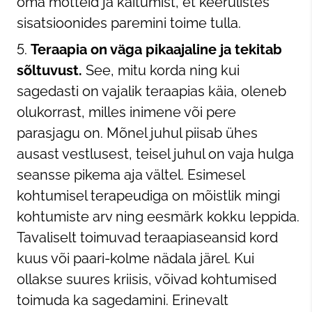
oma mõtteid ja käitumist, et keerulistes
sisatsioonides paremini toime tulla.
Teraapia on väga pikaajaline ja tekitab
sõltuvust.
See, mitu korda ning kui
sagedasti on vajalik teraapias käia, oleneb
olukorrast, milles inimene või pere
parasjagu on. Mõnel juhul piisab ühes
ausast vestlusest, teisel juhul on vaja hulga
seansse pikema aja vältel. Esimesel
kohtumisel terapeudiga on mõistlik mingi
kohtumiste arv ning eesmärk kokku leppida.
Tavaliselt toimuvad teraapiaseansid kord
kuus või paari-kolme nädala järel. Kui
ollakse suures kriisis, võivad kohtumised
toimuda ka sagedamini. Erinevalt