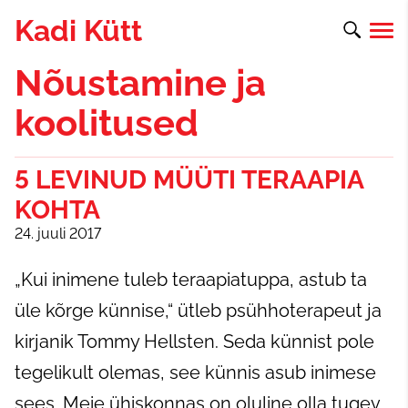
Kadi Kütt
Nõustamine ja
koolitused
5 LEVINUD MÜÜTI TERAAPIA
KOHTA
24. juuli 2017
„Kui inimene tuleb teraapiatuppa, astub ta
üle kõrge künnise,“ ütleb psühhoterapeut ja
kirjanik Tommy Hellsten. Seda künnist pole
tegelikult olemas, see künnis asub inimese
sees. Meie ühiskonnas on oluline olla tugev