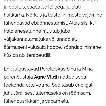
ja edukas, saada
ise
kõigega ja alati
hakkama. Nõrkus ja teiste inimeste vajamine
tähendavad ebaõnnestumist. Alles siis, kui
halb enesetunne muutub juba
väljakannatamatuks või annab elu
äärmuseni valusaid hoope, söandab inimene
küsida abi terapeudilt.
Ehk julgustavad Perekeskus Sina ja Mina
perenõustaja
Agne Vildi
mõtted seda
teekonda ette võtma. See tasub end igal
juhul ära, sest tulemuseks on rõõmsam,
tähendusrikkam ja vabam elu.