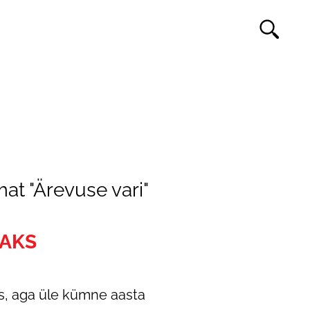
at "Ärevuse vari"
MAKS
ks, aga üle kümne aasta