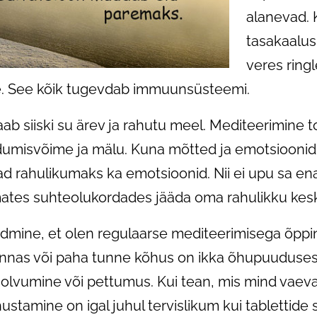
alanevad.
tasakaalus
veres rin
. See kõik tugevdab immuunsüsteemi.
b siiski su ärev ja rahutu meel. Mediteerimine t
umisvõime ja mälu. Kuna mõtted ja emotsioonid o
rahulikumaks ka emotsioonid. Nii ei upu sa en
mates suhteolukordades jääda oma rahulikku ke
dmine, et olen regulaarse mediteerimisega õpp
rinnas või paha tunne kõhus on ikka õhupuudusest
solvumine või pettumus. Kui tean, mis mind vaevab
ustamine on igal juhul tervislikum kui tablettide