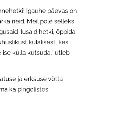
õnnehetki! Igaühe päevas on
rka neid. Meil pole selleks
said ilusaid hetki, õppida
uslikust külalisest, kes
ise külla kutsuda,“ ütleb
tuse ja erksuse võtta
ma ka pingelistes