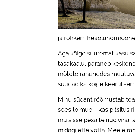
ja rohkem heaoluhormoone
Aga kõige suuremat kasu saa
tasakaalu, paraneb keskend
mõtete rahunedes muutuvad 
suudad ka kõige keerulise
Minu südant rõõmustab tea
sees toimub – kas pitsitus 
mu sisse pesa teinud viha, 
midagi ette võtta. Meele rah