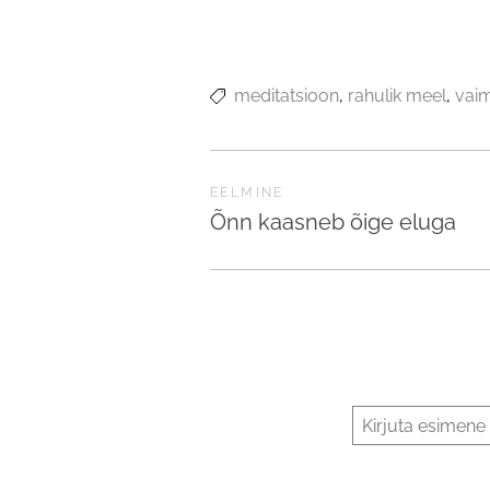
meditatsioon
rahulik meel
vaim
EELMINE
Õnn kaasneb õige eluga