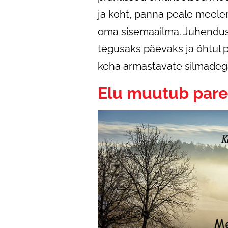
ja koht, panna peale meele
oma sisemaailma. Juhendus
tegusaks päevaks ja õhtul 
keha armastavate silmadega
Elu muutub par