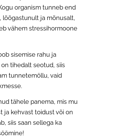
 Kogu organism tunneb end
, lõõgastunult ja mõnusalt,
gleb vähem stressihormoone
oob sisemise rahu ja
n tihedalt seotud, siis
am tunnetemöllu, vaid
skmesse.
inud tähele panema, mis mu
 ja kehvast toidust või on
, siis saan sellega ka
 söömine!