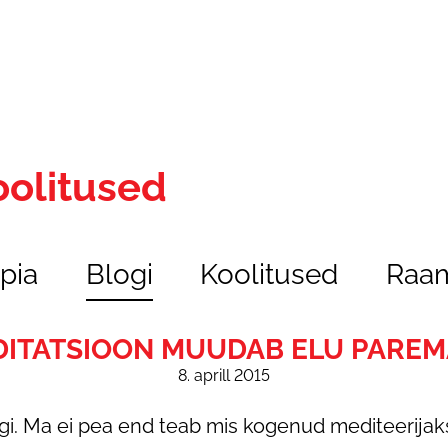
oolitused
pia
Blogi
Koolitused
Raam
ITATSIOON MUUDAB ELU PARE
8. aprill 2015
ngi. Ma ei pea end teab mis kogenud mediteerija