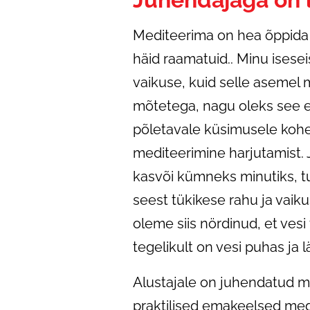
Mediteerima on hea õppida 
häid raamatuid.. Minu isesei
vaikuse, kuid selle asemel
mõtetega, nagu oleks see el
põletavale küsimusele kohe v
mediteerimine harjutamist. 
kasvõi kümneks minutiks, tu
seest tükikese rahu ja vaik
oleme siis nördinud, et vesi
tegelikult on vesi puhas ja l
Alustajale on juhendatud m
praktilised emakeelsed med