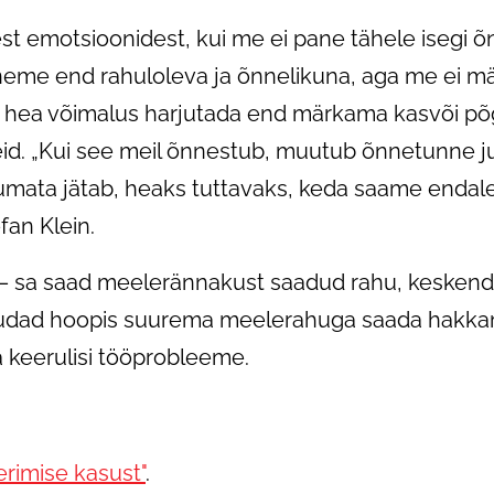
test emotsioonidest, kui me ei pane tähele isegi 
unneme end rahuloleva ja õnnelikuna, aga me ei mä
 hea võimalus harjutada end märkama kasvõi põgu
d. „Kui see meil õnnestub, muutub õnnetunne juh
tumata jätab, heaks tuttavaks, keda saame endale 
fan Klein.
– sa saad meelerännakust saadud rahu, keskenda
suudad hoopis suurema meelerahuga saada hakka
 keerulisi tööprobleeme.
rimise kasust"
.