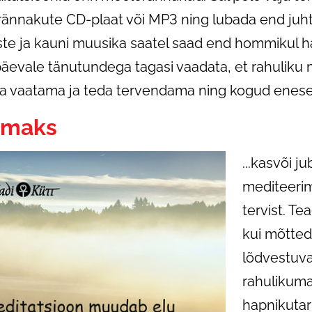
rännakute CD-plaat või MP3 ning lubada end juh
te ja kauni muusika saatel saad end hommikul h
päevale tänutundega tagasi vaadata, et rahuliku
 vaatama ja teda tervendama ning kogud enesek
emaks
...kasvõi j
mediteerim
tervist. Te
kui mõtted
lõdvestuva
rahulikuma
hapnikutar