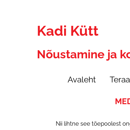
Kadi Kütt
Nõustamine ja k
Avaleht
Teraa
MED
Nii lihtne see tõepoolest o