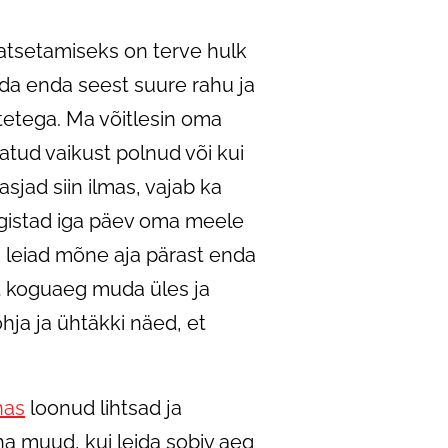
atsetamiseks on terve hulk
eida enda seest suure rahu ja
tetega. Ma võitlesin oma
tud vaikust polnud või kui
sjad siin ilmas, vajab ka
aigistad iga päev oma meele
, leiad mõne aja pärast enda
st koguaeg muda üles ja
õhja ja ühtäkki näed, et
nas
loonud lihtsad ja
a muud, kui leida sobiv aeg