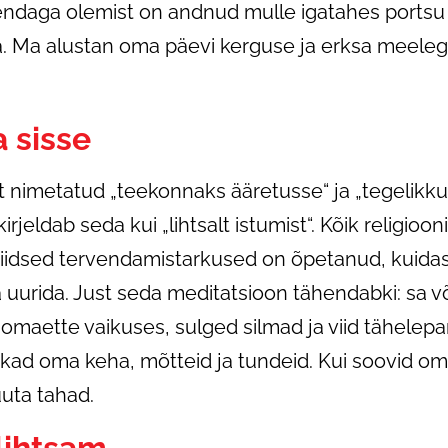
ndaga olemist on andnud mulle igatahes portsu s
Ma alustan oma päevi kerguse ja erksa meelega 
 sisse
elt nimetatud „teekonnaks ääretusse“ ja „tegeli
jeldab seda kui „lihtsalt istumist“. Kõik religioon
 iidsed tervendamistarkused on õpetanud, kuid
uurida. Just seda meditatsioon tähendabki: sa võ
tud omaette vaikuses, sulged silmad ja viid tähele
ad oma keha, mõtteid ja tundeid. Kui soovid oma 
uta tahad.
lihtsam