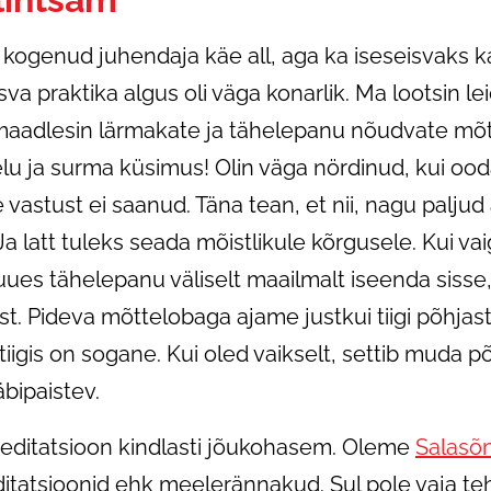
kogenud juhendaja käe all, aga ka iseseisvaks k
sva praktika algus oli väga konarlik. Ma lootsin l
 maadlesin lärmakate ja tähelepanu nõudvate mõ
u ja surma küsimus! Olin väga nördinud, kui ooda
astust ei saanud. Täna tean, et nii, nagu paljud a
Ja latt tuleks seada mõistlikule kõrgusele. Kui v
ues tähelepanu väliselt maailmalt iseenda sisse
ust. Pideva mõttelobaga ajame justkui tiigi põhja
 tiigis on sogane. Kui oled vaikselt, settib muda p
äbipaistev.
editatsioon kindlasti jõukohasem. Oleme
Salasõ
itatsioonid ehk meelerännakud. Sul pole vaja teh