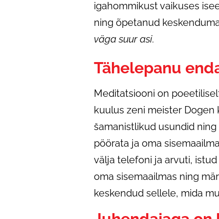
igahommikust vaikuses isee
ning õpetanud keskenduma. 
väga suur asi
.
Tähelepanu enda
Meditatsiooni on poeetilis
kuulus zeni meister Dogen kir
šamanistlikud usundid ning
pöörata ja oma sisemaailma 
välja telefoni ja arvuti, is
oma sisemaailmas ning märk
keskendud sellele, mida mu
Juhendajaga on 