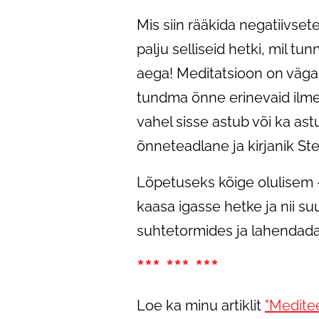
Mis siin rääkida negatiivse
palju selliseid hetki, mil t
aega! Meditatsioon on väga
tundma õnne erinevaid ilmei
vahel sisse astub või ka as
õnneteadlane ja kirjanik Ste
Lõpetuseks kõige olulisem 
kaasa igasse hetke ja nii 
suhtetormides ja lahendada
*** *** ***
Loe ka minu artiklit
"Meditee