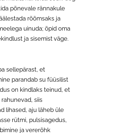
tida põnevale rännakule
äälestada rõõmsaks ja
 meelega uinuda; õpid oma
indlust ja sisemist väge.
uba sellepärast, et
ine parandab su füüsilist
adus on kindlaks teinud, et
 rahunevad, siis
d lihased, aju läheb üle
sse rütmi, pulsisagedus,
bimine ja vererõhk