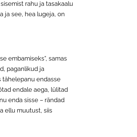
isemist rahu ja tasakaalu
ja see, hea lugeja, on
kkuse embamiseks“, samas
id, paganlikud ja
as tähelepanu endasse
tad endale aega, lülitad
panu enda sisse – rändad
ellu muutust, siis