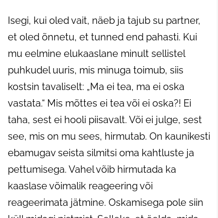
Isegi, kui oled vait, näeb ja tajub su partner,
et oled õnnetu, et tunned end pahasti. Kui
mu eelmine elukaaslane minult sellistel
puhkudel uuris, mis minuga toimub, siis
kostsin tavaliselt: „Ma ei tea, ma ei oska
vastata.“ Mis mõttes ei tea või ei oska?! Ei
taha, sest ei hooli piisavalt. Või ei julge, sest
see, mis on mu sees, hirmutab. On kaunikesti
ebamugav seista silmitsi oma kahtluste ja
pettumisega. Vahel võib hirmutada ka
kaaslase võimalik reageering või
reageerimata jätmine. Oskamisega pole siin