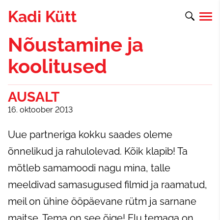
Kadi Kütt
Nõustamine ja
koolitused
AUSALT
16. oktoober 2013
Uue partneriga kokku saades oleme
õnnelikud ja rahulolevad. Kõik klapib! Ta
mõtleb samamoodi nagu mina, talle
meeldivad samasugused filmid ja raamatud,
meil on ühine ööpäevane rütm ja sarnane
maitse. Tema on see õige! Elu temaga on