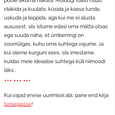
poole liikuma hakata. Muidugi tuleb nüüd
rääkida ja kuulata, küsida ja kaasa tunda,
uskuda ja leppida, aga kui me ei alusta
aususest, siis istume edasi oma mätta otsas
ega suuda näha, et ümberringi on
soomülgas, kuhu oma suhtega vajume. Ja
kui oleme kurguni sees, siis imestame,
kuidas meie ideaalse suhtega küll niimoodi
läks...
*** *** ***
Kui vajad enese uurimisel abi, pane end kirja
teraapiasse
!