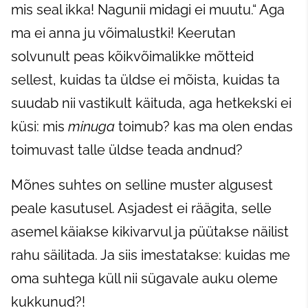
mis seal ikka! Nagunii midagi ei muutu.“ Aga
ma ei anna ju võimalustki! Keerutan
solvunult peas kõikvõimalikke mõtteid
sellest, kuidas ta üldse ei mõista, kuidas ta
suudab nii vastikult käituda, aga hetkekski ei
küsi: mis
minuga
toimub? kas ma olen endas
toimuvast talle üldse teada andnud?
Mõnes suhtes on selline muster algusest
peale kasutusel. Asjadest ei räägita, selle
asemel käiakse kikivarvul ja püütakse näilist
rahu säilitada. Ja siis imestatakse: kuidas me
oma suhtega küll nii sügavale auku oleme
kukkunud?!