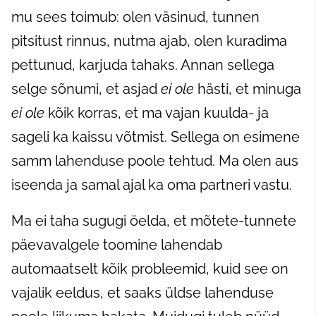
mu sees toimub: olen väsinud, tunnen
pitsitust rinnus, nutma ajab, olen kuradima
pettunud, karjuda tahaks. Annan sellega
selge sõnumi, et asjad
ei ole
hästi, et minuga
ei ole
kõik korras, et ma vajan kuulda- ja
sageli ka kaissu võtmist. Sellega on esimene
samm lahenduse poole tehtud. Ma olen aus
iseenda ja samal ajal ka oma partneri vastu.
Ma ei taha sugugi öelda, et mõtete-tunnete
päevavalgele toomine lahendab
automaatselt kõik probleemid, kuid see on
vajalik eeldus, et saaks üldse lahenduse