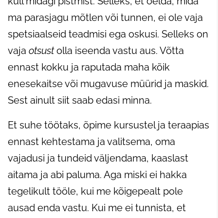
küll midagi pistmist. Selleks, et öelda, mida
ma parasjagu mõtlen või tunnen, ei ole vaja
spetsiaalseid teadmisi ega oskusi. Selleks on
vaja
otsust
olla iseenda vastu aus. Võtta
ennast kokku ja raputada maha kõik
enesekaitse või mugavuse müürid ja maskid.
Sest ainult siit saab edasi minna.
Et suhe töötaks, õpime kursustel ja teraapias
ennast kehtestama ja valitsema, oma
vajadusi ja tundeid väljendama, kaaslast
aitama ja abi paluma. Aga miski ei hakka
tegelikult tööle, kui me kõigepealt pole
ausad enda vastu. Kui me ei tunnista, et