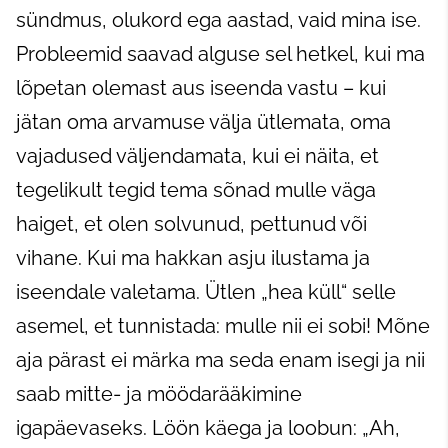
sündmus, olukord ega aastad, vaid mina ise.
Probleemid saavad alguse sel hetkel, kui ma
lõpetan olemast aus iseenda vastu – kui
jätan oma arvamuse välja ütlemata, oma
vajadused väljendamata, kui ei näita, et
tegelikult tegid tema sõnad mulle väga
haiget, et olen solvunud, pettunud või
vihane. Kui ma hakkan asju ilustama ja
iseendale valetama. Ütlen „hea küll“ selle
asemel, et tunnistada: mulle nii ei sobi! Mõne
aja pärast ei märka ma seda enam isegi ja nii
saab mitte- ja möödarääkimine
igapäevaseks. Löön käega ja loobun: „Ah,