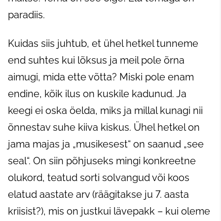
paradiis.
Kuidas siis juhtub, et ühel hetkel tunneme
end suhtes kui lõksus ja meil pole õrna
aimugi, mida ette võtta? Miski pole enam
endine, kõik ilus on kuskile kadunud. Ja
keegi ei oska öelda, miks ja millal kunagi nii
õnnestav suhe kiiva kiskus. Ühel hetkel on
jama majas ja „musikesest“ on saanud „see
seal“. On siin põhjuseks mingi konkreetne
olukord, teatud sorti solvangud või koos
elatud aastate arv (räägitakse ju 7. aasta
kriisist?), mis on justkui lävepakk – kui oleme