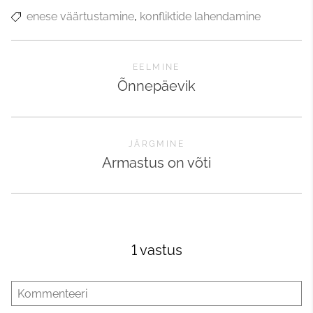
enese väärtustamine
konfliktide lahendamine
EELMINE
Õnnepäevik
JÄRGMINE
Armastus on võti
1 vastus