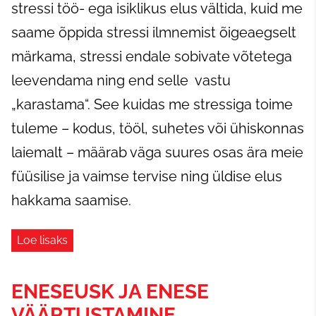
stressi töö- ega isiklikus elus vältida, kuid me
saame õppida stressi ilmnemist õigeaegselt
märkama, stressi endale sobivate võtetega
leevendama ning end selle vastu
„karastama“.
See kuidas me stressiga toime
tuleme – kodus, tööl, suhetes või ühiskonnas
laiemalt – määrab väga suures osas ära meie
füüsilise ja vaimse tervise ning üldise elus
hakkama saamise.
Loe lisaks
ENESEUSK JA ENESE
VÄÄRTUSTAMINE