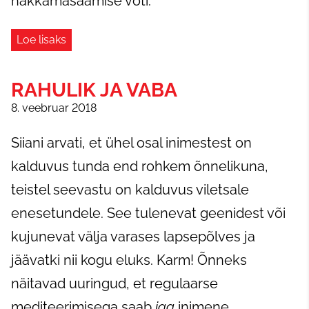
hakkamasaamise võti.
Loe lisaks
RAHULIK JA VABA
8. veebruar 2018
Siiani arvati, et ühel osal inimestest on
kalduvus tunda end rohkem õnnelikuna,
teistel seevastu on kalduvus viletsale
enesetundele. See tulenevat geenidest või
kujunevat välja varases lapsepõlves ja
jäävatki nii kogu eluks. Karm! Õnneks
näitavad uuringud, et regulaarse
mediteerimisega saab
iga
inimene