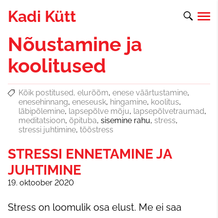
Kadi Kütt
Nõustamine ja
koolitused
Kõik postitused
elurõõm
enese väärtustamine
enesehinnang
eneseusk
hingamine
koolitus
läbipõlemine
lapsepõlve mõju
lapsepõlvetraumad
meditatsioon
õpituba
sisemine rahu
stress
stressi juhtimine
tööstress
STRESSI ENNETAMINE JA
JUHTIMINE
19. oktoober 2020
Stress on loomulik osa elust. Me ei saa