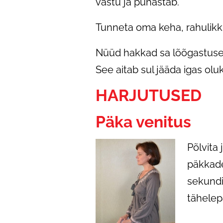
vastu ja puhastab.
Tunneta oma keha, rahulikk
Nüüd hakkad sa lõõgastuses
See aitab sul jääda igas ol
HARJUTUSED
Päka venitus
Põlvita 
päkkades
sekundi
tähelep