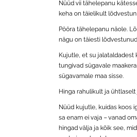
Nüüd vii tähelepanu kätesse
keha on täielikult lõdvestun
Pööra tähelepanu näole. Lõd
nägu on täiesti lõdvestunu
Kujutle, et su jalataldades
tungivad sügavale maakera 
sügavamale maa sisse.
Hinga rahulikult ja ühtlase
Nüüd kujutle, kuidas koos i
sa enam ei vaja – vanad om
hingad välja ja kõik see, mi