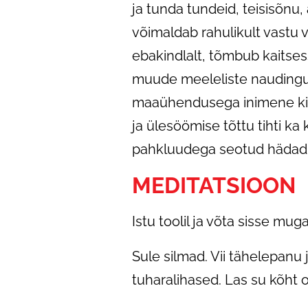
ja tunda tundeid, teisisõnu
võimaldab rahulikult vastu
ebakindlalt, tõmbub kaitses
muude meeleliste naudingu
maaühendusega inimene kip
ja ülesöömise tõttu tihti ka
pahkluudega seotud hädad,
MEDITATSIOON
Istu toolil ja võta sisse mug
Sule silmad. Vii tähelepanu 
tuharalihased. Las su kõht 