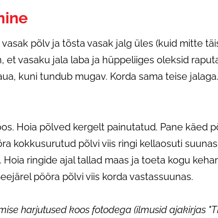
mine
 vasak põlv ja tõsta vasak jalg üles (kuid mitte tä
n, et vasaku jala laba ja hüppeliiges oleksid raputa
kaua, kuni tundub mugav. Korda sama teise jalag
koos. Hoia põlved kergelt painutatud. Pane käed p
a kokkusurutud põlvi viis ringi kellaosuti suunas
. Hoia ringide ajal tallad maas ja toeta kogu keha
Seejärel pööra põlvi viis korda vastassuunas.
e harjutused koos fotodega (ilmusid ajakirjas "Tii