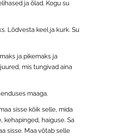
lihased ja õlad. Kogu su
s. Lõdvesta keel ja kurk. Su
emaks ja pikemaks ja
juured, mis tungivad aina
 ühenduses maaga.
aa sisse kõik selle, mida
, kehapinged, haiguse. Sa
aa sisse. Maa võtab selle