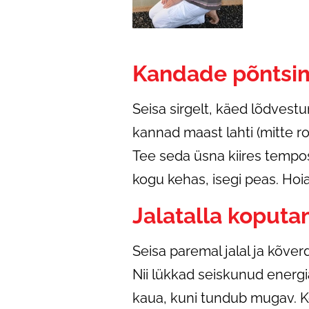
Kandade põntsi
Seisa sirgelt, käed lõdvestu
kannad maast lahti (mitte 
Tee seda üsna kiires tempo
kogu kehas, isegi peas. Hoi
Jalatalla koputa
Seisa paremal jalal ja kõve
Nii lükkad seiskunud energia
kaua, kuni tundub mugav. K