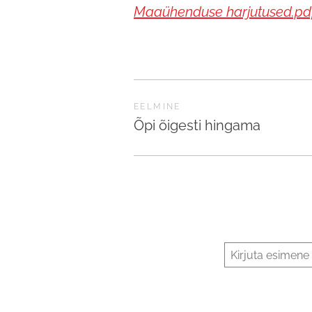
Maaühenduse harjutused.pd
EELMINE
Õpi õigesti hingama