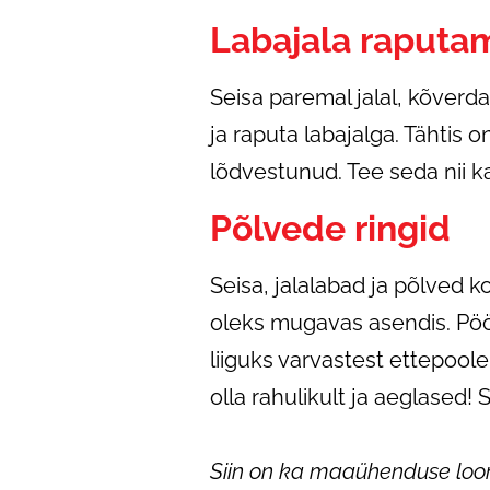
Labajala raputa
Seisa paremal jalal, kõverda
ja raputa labajalga. Tähtis o
lõdvestunud. Tee seda nii 
Põlvede ringid
Seisa, jalalabad ja põlved 
oleks mugavas asendis. Pöör
liiguks varvastest ettepoole
olla rahulikult ja aeglased! 
Siin on ka maaühenduse loomis