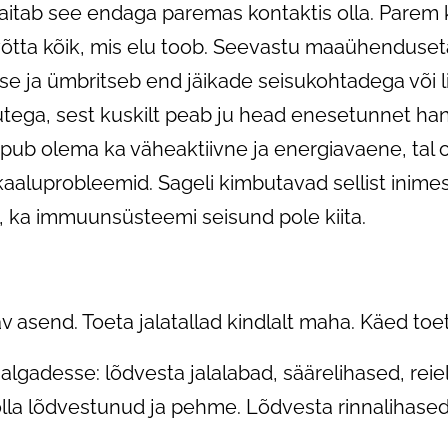
, aitab see endaga paremas kontaktis olla. Parem
 võtta kõik, mis elu toob. Seevastu maaühenduse
se ja ümbritseb end jäikade seisukohtadega või li
tega, sest kuskilt peab ju head enesetunnet ha
ub olema ka väheaktiivne ja energiavaene, tal 
 kaaluprobleemid. Sageli kimbutavad sellist inimes
 ka immuunsüsteemi seisund pole kiita.
av asend. Toeta jalatallad kindlalt maha. Käed toet
jalgadesse: lõdvesta jalalabad, säärelihased, rei
olla lõdvestunud ja pehme. Lõdvesta rinnalihased