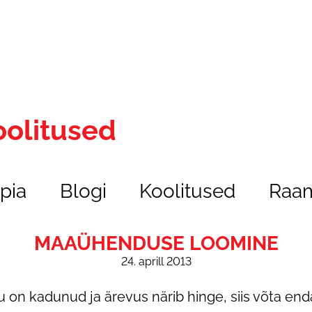
oolitused
pia
Blogi
Koolitused
Raam
MAAÜHENDUSE LOOMINE
24. aprill 2013
u on kadunud ja ärevus närib hinge, siis võta end