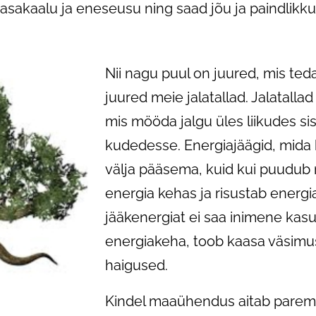
tasakaalu ja eneseusu ning saad jõu ja paindlik
Nii nagu puul on juured, mis te
juured meie jalatallad. Jalatall
mis mööda jalgu üles liikudes si
kudedesse. Energiajäägid, mida 
välja pääsema, kuid kui puudub 
energia kehas ja risustab energia
jääkenergiat ei saa inimene kas
energiakeha, toob kaasa väsimus
haigused.
Kindel maaühendus aitab parem