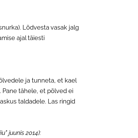
isnurka). Lõdvesta vasak jalg
mise ajal täiesti
a.
õlvedele ja tunneta, et kael
. Pane tähele, et põlved ei
raskus taldadele. Las ringid
u" juunis 2014):