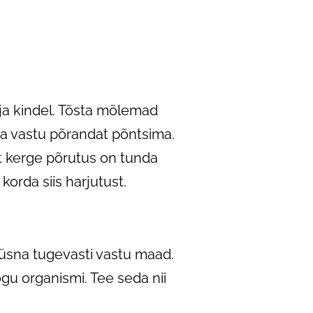
 ja kindel. Tõsta mõlemad
ga vastu põrandat põntsima.
t kerge põrutus on tunda
korda siis harjutust.
 üsna tugevasti vastu maad.
ogu organismi. Tee seda nii