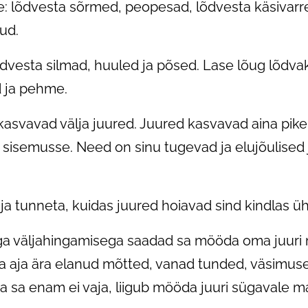
: lõdvesta sõrmed, peopesad, lõdvesta käsivarre
ud.
vesta silmad, huuled ja põsed. Lase lõug lõdvak
d ja pehme.
t kasvavad välja juured. Juured kasvavad aina pik
sisemusse. Need on sinu tugevad ja elujõulised 
lt ja tunneta, kuidas juured hoiavad sind kindlas
ga väljahingamisega saadad sa mööda oma juuri m
a aja ära elanud mõtted, vanad tunded, väsimuse
da sa enam ei vaja, liigub mööda juuri sügavale m