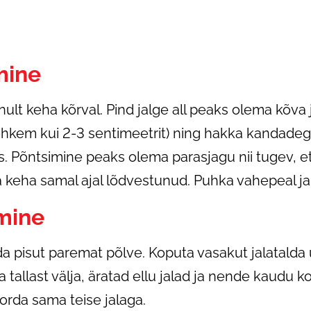
mine
nult keha kõrval. Pind jalge all peaks olema kõva
rohkem kui 2-3 sentimeetrit) ning hakka kandade
s. Põntsimine peaks olema parasjagu nii tugev, e
a keha samal ajal lõdvestunud. Puhka vahepeal ja 
mine
rda pisut paremat põlve. Koputa vasakut jalatalda
 tallast välja, äratad ellu jalad ja nende kaudu k
orda sama teise jalaga.