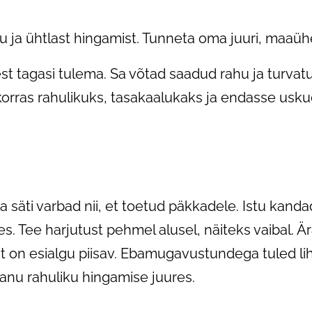
u ja ühtlast hingamist. Tunneta oma juuri, maaüh
t tagasi tulema. Sa võtad saadud rahu ja turvat
ukorras rahulikuks, tasakaalukaks ja endasse usku
ja säti varbad nii, et toetud päkkadele. Istu kand
. Tee harjutust pehmel alusel, näiteks vaibal. Är
t on esialgu piisav. Ebamugavustundega tuled lih
anu rahuliku hingamise juures.