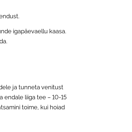
endust.
unde igapäevaellu kaasa.
da.
adele ja tunneta venitust
a endale liiga tee – 10-15
tsamini toime, kui hoiad