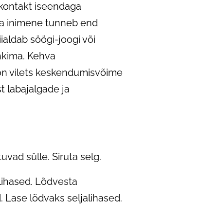
 kontakt iseendaga
ta inimene tunneb end
ialdab söögi-joogi või
nkima. Kehva
on vilets keskendumisvõime
t labajalgade ja
uvad sülle. Siruta selg.
elihased. Lõdvesta
. Lase lõdvaks seljalihased.