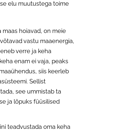
kuse elu muutustega toime
da maas hoiavad, on meie
ad võtavad vastu maaenergia,
seneb verre ja keha
keha enam ei vaja, peaks
maaühendus, siis keerleb
süsteemi. Sellist
utada, see ummistab ta
e ja lõpuks füüsilised
ini teadvustada oma keha