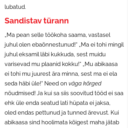
lubatud.
Sandistav türann
„Ma pean selle töökoha saama, vastasel
juhul olen ebaõnnestunud!“ „Ma ei tohi mingil
juhul eksamil läbi kukkuda, sest muidu
varisevad mu plaanid kokku!“ „Mu abikaasa
ei tohi mu juurest ära minna, sest ma ei ela
seda häbi üle!“ Need on
väga kõrged
nõudmised! Ja kui sa siis soovitud tööd ei saa
ehk üle enda seatud lati hüpata ei jaksa,
oled endas pettunud ja tunned ärevust. Kui
abikaasa sind hoolimata kõigest maha jätab