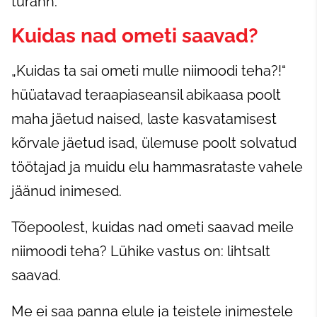
türann.
Kuidas nad ometi saavad?
„Kuidas ta sai ometi mulle niimoodi teha?!“
hüüatavad teraapiaseansil abikaasa poolt
maha jäetud naised, laste kasvatamisest
kõrvale jäetud isad, ülemuse poolt solvatud
töötajad ja muidu elu hammasrataste vahele
jäänud inimesed.
Tõepoolest, kuidas nad ometi saavad meile
niimoodi teha? Lühike vastus on: lihtsalt
saavad.
Me ei saa panna elule ja teistele inimestele