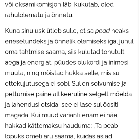
või eksamikomisjon läbi kukutab, oled
rahulolematu ja õnnetu.
Kuna sinu usk ütleb sulle, et sa
pead
heaks
enesetundeks ja õnnelik olemiseks igal juhul
oma tahtmise saama, siis kulutad tohutult
aega ja energiat, püüdes olukordi ja inimesi
muuta, ning mõistad hukka selle, mis su
ettekujutusega ei sobi. Sul on solvumise ja
pettumise paine all keeruline selgelt mõelda
ja lahendusi otsida, see ei lase sul öösiti
magada. Kui muud varianti enam ei näe,
hakkad kättemaksu hauduma: „Ta peab
lõpuks ometi aru saama, kuidas asjad