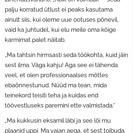
palju korratud ütlust ei peaks kasutama
ainult siis, kui oleme uue ootuses põnevil,
vaid ka juhtudel, kui elu meile oma kõige
karmimat palet näitab.
„Ma tahtsin hirmsasti seda töökohta, kuid jäin
sest ilma. Väga kahju! Aga see ei tähenda
veel, et olen professionaalses mõttes
ebaõnnestunud. Nüüd ma tean, mida
teinekord teisiti teha ja kuidas end
töövestluseks paremini ette valmistada.“
„Ma kukkusin eksamil läbi ja see lõi mu
plaanid uppi. Ma vajan aega, et sest toibuda.