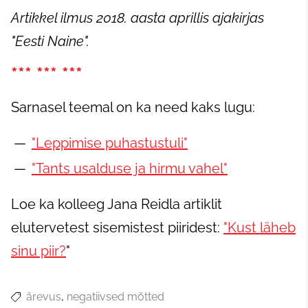
Artikkel ilmus 2018. aasta aprillis ajakirjas
"Eesti Naine".
*** *** ***
Sarnasel teemal on ka need kaks lugu:
"Leppimise puhastustuli"
"Tants usalduse ja hirmu vahel"
Loe ka kolleeg Jana Reidla artiklit
elutervetest sisemistest piiridest:
"Kust läheb
sinu piir?
"
ärevus
negatiivsed mõtted