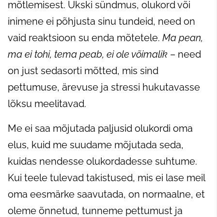
mõtlemisest. Ükski sündmus, olukord või
inimene ei põhjusta sinu tundeid, need on
vaid reaktsioon su enda mõtetele.
Ma pean,
ma ei tohi, tema peab, ei ole võimalik
– need
on just sedasorti mõtted, mis sind
pettumuse, ärevuse ja stressi hukutavasse
lõksu meelitavad.
Me ei saa mõjutada paljusid olukordi oma
elus, kuid me suudame mõjutada seda,
kuidas nendesse olukordadesse suhtume.
Kui teele tulevad takistused, mis ei lase meil
oma eesmärke saavutada, on normaalne, et
oleme õnnetud, tunneme pettumust ja