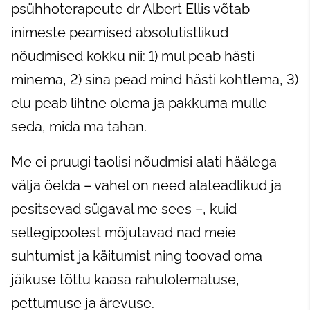
psühhoterapeute dr Albert Ellis võtab
inimeste peamised absolutistlikud
nõudmised kokku nii: 1) mul peab hästi
minema, 2) sina pead mind hästi kohtlema, 3)
elu peab lihtne olema ja pakkuma mulle
seda, mida ma tahan.
Me ei pruugi taolisi nõudmisi alati häälega
välja öelda – vahel on need alateadlikud ja
pesitsevad sügaval me sees –, kuid
sellegipoolest mõjutavad nad meie
suhtumist ja käitumist ning toovad oma
jäikuse tõttu kaasa rahulolematuse,
pettumuse ja ärevuse.