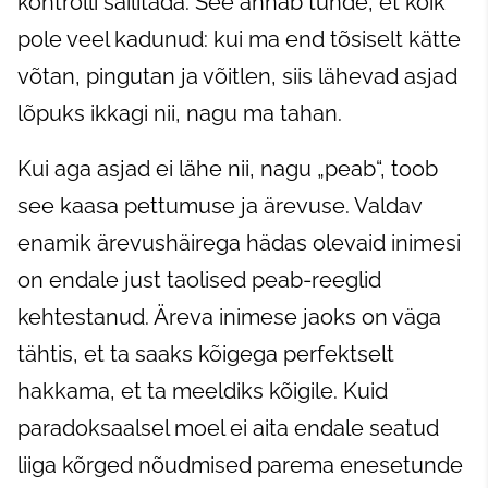
kontrolli säilitada. See annab tunde, et kõik
pole veel kadunud: kui ma end tõsiselt kätte
võtan, pingutan ja võitlen, siis lähevad asjad
lõpuks ikkagi nii, nagu ma tahan.
Kui aga asjad ei lähe nii, nagu „peab“, toob
see kaasa pettumuse ja ärevuse. Valdav
enamik ärevushäirega hädas olevaid inimesi
on endale just taolised peab-reeglid
kehtestanud. Äreva inimese jaoks on väga
tähtis, et ta saaks kõigega perfektselt
hakkama, et ta meeldiks kõigile. Kuid
paradoksaalsel moel ei aita endale seatud
liiga kõrged nõudmised parema enesetunde