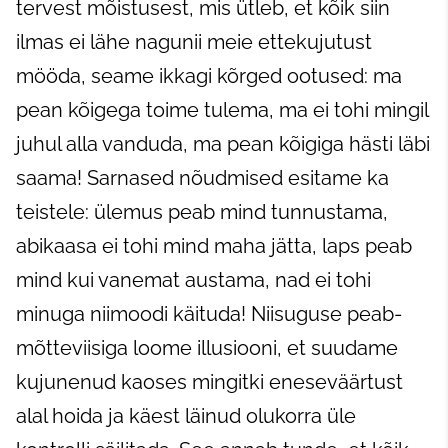
tervest mõistusest, mis ütleb, et kõik siin
ilmas ei lähe nagunii meie ettekujutust
mööda, seame ikkagi kõrged ootused: ma
pean kõigega toime tulema, ma ei tohi mingil
juhul alla vanduda, ma pean kõigiga hästi läbi
saama! Sarnased nõudmised esitame ka
teistele: ülemus peab mind tunnustama,
abikaasa ei tohi mind maha jätta, laps peab
mind kui vanemat austama, nad ei tohi
minuga niimoodi käituda! Niisuguse peab-
mõtteviisiga loome illusiooni, et suudame
kujunenud kaoses mingitki eneseväärtust
alal hoida ja käest läinud olukorra üle