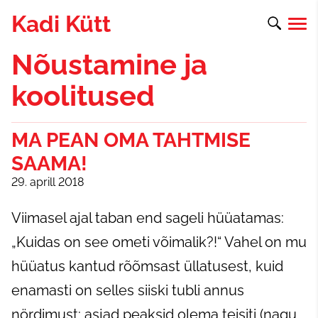
Kadi Kütt
Nõustamine ja
koolitused
MA PEAN OMA TAHTMISE
SAAMA!
29. aprill 2018
Viimasel ajal taban end sageli hüüatamas:
„Kuidas on see ometi võimalik?!“ Vahel on mu
hüüatus kantud rõõmsast üllatusest, kuid
enamasti on selles siiski tubli annus
nördimust: asjad peaksid olema teisiti (nagu