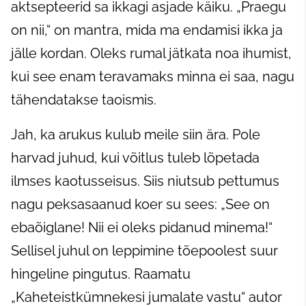
aktsepteerid sa ikkagi asjade käiku. „Praegu
on nii,“ on mantra, mida ma endamisi ikka ja
jälle kordan. Oleks rumal jätkata noa ihumist,
kui see enam teravamaks minna ei saa, nagu
tähendatakse taoismis.
Jah, ka arukus kulub meile siin ära. Pole
harvad juhud, kui võitlus tuleb lõpetada
ilmses kaotusseisus. Siis niutsub pettumus
nagu peksasaanud koer su sees: „See on
ebaõiglane! Nii ei oleks pidanud minema!“
Sellisel juhul on leppimine tõepoolest suur
hingeline pingutus. Raamatu
„Kaheteistkümnekesi jumalate vastu“ autor