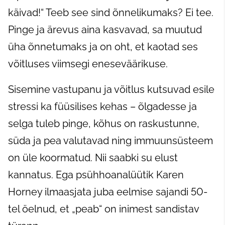
käivad!“ Teeb see sind õnnelikumaks? Ei tee.
Pinge ja ärevus aina kasvavad, sa muutud
üha õnnetumaks ja on oht, et kaotad ses
võitluses viimsegi eneseväärikuse.
Sisemine vastupanu ja võitlus kutsuvad esile
stressi ka füüsilises kehas – õlgadesse ja
selga tuleb pinge, kõhus on raskustunne,
süda ja pea valutavad ning immuunsüsteem
on üle koormatud. Nii saabki su elust
kannatus. Ega psühhoanalüütik Karen
Horney ilmaasjata juba eelmise sajandi 50-
tel öelnud, et „peab“ on inimest sandistav