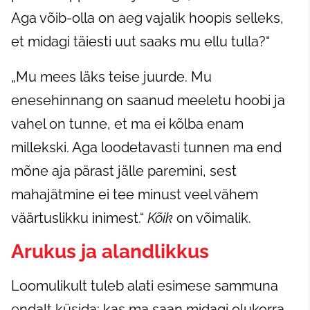
Aga võib-olla on aeg vajalik hoopis selleks,
et midagi täiesti uut saaks mu ellu tulla?“
„Mu mees läks teise juurde. Mu
enesehinnang on saanud meeletu hoobi ja
vahel on tunne, et ma ei kõlba enam
millekski. Aga loodetavasti tunnen ma end
mõne aja pärast jälle paremini, sest
mahajätmine ei tee minust veel vähem
väärtuslikku inimest.“
Kõik
on võimalik.
Arukus ja alandlikkus
Loomulikult tuleb alati esimese sammuna
endalt küsida: kas ma saan midagi olukorra