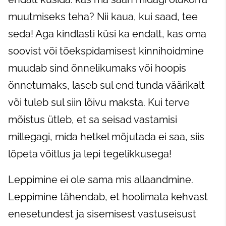
muutmiseks teha? Nii kaua, kui saad, tee
seda! Aga kindlasti küsi ka endalt, kas oma
soovist või tõekspidamisest kinnihoidmine
muudab sind õnnelikumaks või hoopis
õnnetumaks, laseb sul end tunda väärikalt
või tuleb sul siin lõivu maksta. Kui terve
mõistus ütleb, et sa seisad vastamisi
millegagi, mida hetkel mõjutada ei saa, siis
lõpeta võitlus ja lepi tegelikkusega!
Leppimine ei ole sama mis allaandmine.
Leppimine tähendab, et hoolimata kehvast
enesetundest ja sisemisest vastuseisust