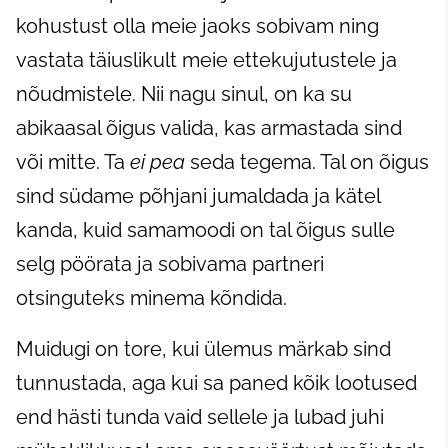
kohustust olla meie jaoks sobivam ning
vastata täiuslikult meie ettekujutustele ja
nõudmistele. Nii nagu sinul, on ka su
abikaasal õigus valida, kas armastada sind
või mitte. Ta
ei pea
seda tegema. Tal on õigus
sind südame põhjani jumaldada ja kätel
kanda, kuid samamoodi on tal õigus sulle
selg pöörata ja sobivama partneri
otsinguteks minema kõndida.
Muidugi on tore, kui ülemus märkab sind
tunnustada, aga kui sa paned kõik lootused
end hästi tunda vaid sellele ja lubad juhi