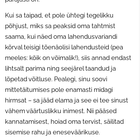
Kui sa taipad, et pole ühtegi tegelikku
põhjust, miks sa peaksid oma tahtmist
saama, kui näed oma lahendusvariandi
kõrval teisigi tõenäolisi lahendusteid (pea
meeles: kõik on võimalik!), siis annad endast
lihtsalt parima ning seejärel taandud ja
lõpetad võitluse. Pealegi, sinu soovi
mittetäitumises pole enamasti midagi
hirmsat – sa jääd elama ja see ei tee sinust
vähem väärtuslikku inimest. Nii pääsed
kannatamisest, hoiad oma tervist, säilitad
sisemise rahu ja eneseväärikuse.