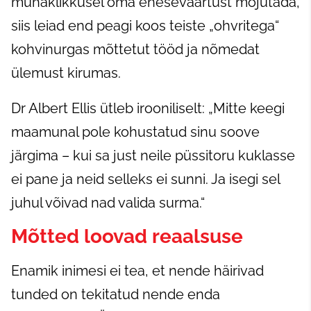
mühaklikkusel oma eneseväärtust mõjutada,
siis leiad end peagi koos teiste „ohvritega“
kohvinurgas mõttetut tööd ja nõmedat
ülemust kirumas.
Dr Albert Ellis ütleb irooniliselt: „Mitte keegi
maamunal pole kohustatud sinu soove
järgima – kui sa just neile püssitoru kuklasse
ei pane ja neid selleks ei sunni. Ja isegi sel
juhul võivad nad valida surma.“
Mõtted loovad reaalsuse
Enamik inimesi ei tea, et nende häirivad
tunded on tekitatud nende enda