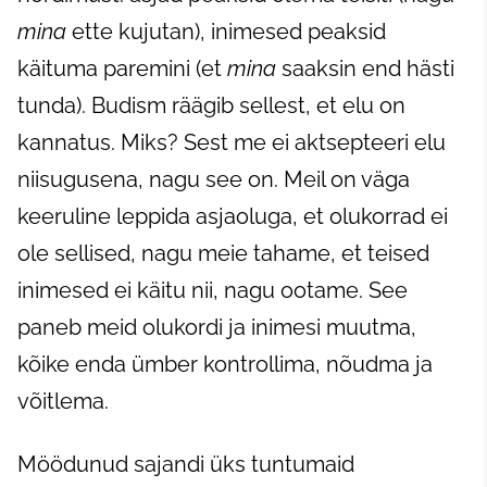
mina
ette kujutan), inimesed peaksid
käituma paremini (et
mina
saaksin end hästi
tunda). Budism räägib sellest, et elu on
kannatus. Miks? Sest me ei aktsepteeri elu
niisugusena, nagu see on. Meil on väga
keeruline leppida asjaoluga, et olukorrad ei
ole sellised, nagu meie tahame, et teised
inimesed ei käitu nii, nagu ootame. See
paneb meid olukordi ja inimesi muutma,
kõike enda ümber kontrollima, nõudma ja
võitlema.
Möödunud sajandi üks tuntumaid