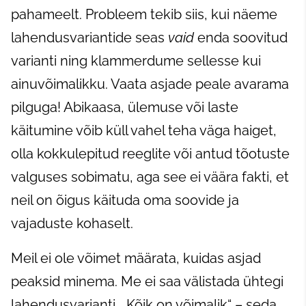
pahameelt. Probleem tekib siis, kui näeme
lahendusvariantide seas
vaid
enda soovitud
varianti ning klammerdume sellesse kui
ainuvõimalikku. Vaata asjade peale avarama
pilguga! Abikaasa, ülemuse või laste
käitumine võib küll vahel teha väga haiget,
olla kokkulepitud reeglite või antud tõotuste
valguses sobimatu, aga see ei väära fakti, et
neil on õigus käituda oma soovide ja
vajaduste kohaselt.
Meil ei ole võimet määrata, kuidas asjad
peaksid minema. Me ei saa välistada ühtegi
lahendusvarianti. „Kõik on võimalik“ – seda