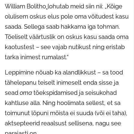
William Bolitho
lohutab meid siin nii: „Kõige
olulisem oskus elus pole oma võitudest kasu
saada. Sellega saab hakkama iga tohman.
Tõeliselt väärtuslik on oskus kasu saada oma
kaotustest – see vajab nutikust ning eristab
tarka inimest rumalast.“
Leppimine nõuab ka alandlikkust – sa tood
tähelepanu teiselt inimeselt enda sisse ja
sead
oma
tõekspidamised ja seisukohad
kahtluse alla. Ning hoolimata sellest, et sa
toimunut lõpuni mõista ei suuda (või ei taha),
aktsepteerid reaalsust sellisena, nagu see
parajasti on.