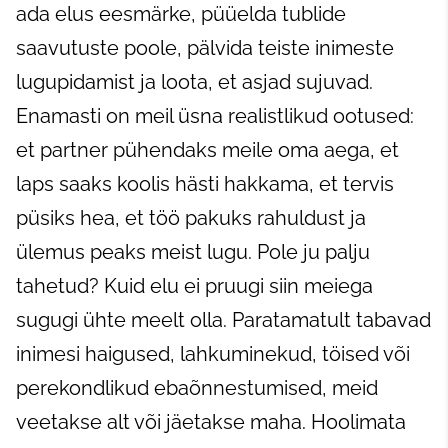
ada elus eesmärke, püüelda tublide
saavutuste poole, pälvida teiste inimeste
lugupidamist ja loota, et asjad sujuvad.
Enamasti on meil üsna realistlikud ootused:
et partner pühendaks meile oma aega, et
laps saaks koolis hästi hakkama, et tervis
püsiks hea, et töö pakuks rahuldust ja
ülemus peaks meist lugu. Pole ju palju
tahetud? Kuid elu ei pruugi siin meiega
sugugi ühte meelt olla. Paratamatult tabavad
inimesi haigused, lahkuminekud, töised või
perekondlikud ebaõnnestumised, meid
veetakse alt või jäetakse maha. Hoolimata