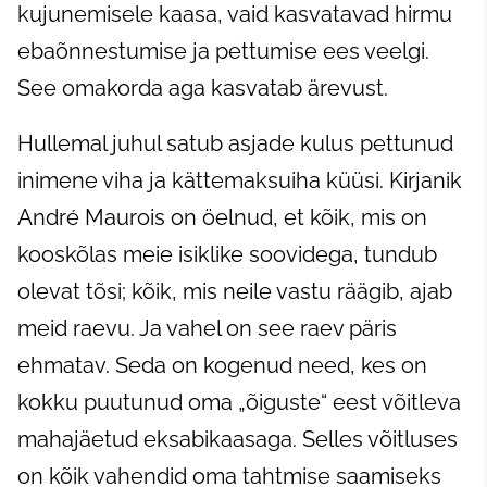
kujunemisele kaasa, vaid kasvatavad hirmu
ebaõnnestumise ja pettumise ees veelgi.
See omakorda aga kasvatab ärevust.
Hullemal juhul satub asjade kulus pettunud
inimene viha ja kättemaksuiha küüsi. Kirjanik
André Maurois on öelnud, et kõik, mis on
kooskõlas meie isiklike soovidega, tundub
olevat tõsi; kõik, mis neile vastu räägib, ajab
meid raevu. Ja vahel on see raev päris
ehmatav. Seda on kogenud need, kes on
kokku puutunud oma „õiguste“ eest võitleva
mahajäetud eksabikaasaga. Selles võitluses
on kõik vahendid oma tahtmise saamiseks