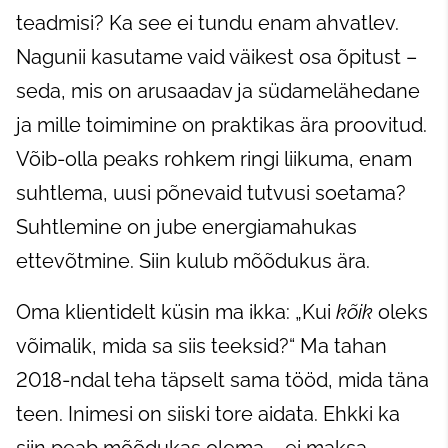
teadmisi? Ka see ei tundu enam ahvatlev.
Nagunii kasutame vaid väikest osa õpitust –
seda, mis on arusaadav ja südamelähedane
ja mille toimimine on praktikas ära proovitud.
Võib-olla peaks rohkem ringi liikuma, enam
suhtlema, uusi põnevaid tutvusi soetama?
Suhtlemine on jube energiamahukas
ettevõtmine. Siin kulub mõõdukus ära.
Oma klientidelt küsin ma ikka: „Kui
kõik
oleks
võimalik, mida sa siis teeksid?“ Ma tahan
2018-ndal teha täpselt sama tööd, mida täna
teen. Inimesi on siiski tore aidata. Ehkki ka
siin peab mõõdukas olema – ei maksa