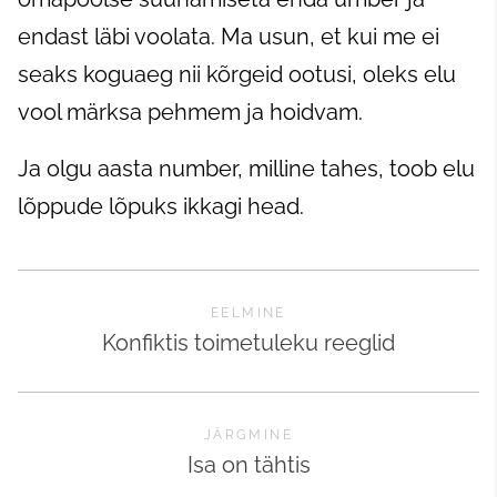
endast läbi voolata. Ma usun, et kui me ei
seaks koguaeg nii kõrgeid ootusi, oleks elu
vool märksa pehmem ja hoidvam.
Ja olgu aasta number, milline tahes, toob elu
lõppude lõpuks ikkagi head.
EELMINE
Konfiktis toimetuleku reeglid
JÄRGMINE
Isa on tähtis