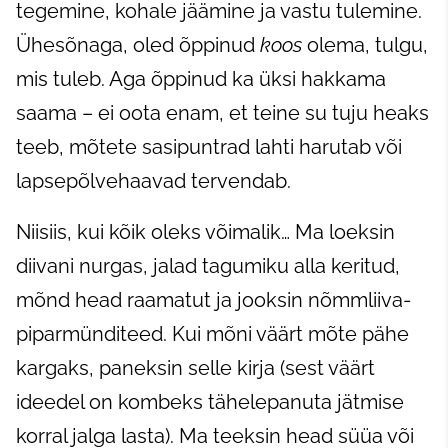
tegemine, kohale jäämine ja vastu tulemine.
Ühesõnaga, oled õppinud
koos
olema, tulgu,
mis tuleb. Aga õppinud ka üksi hakkama
saama – ei oota enam, et teine su tuju heaks
teeb, mõtete sasipuntrad lahti harutab või
lapsepõlvehaavad tervendab.
Niisiis, kui kõik oleks võimalik… Ma loeksin
diivani nurgas, jalad tagumiku alla keritud,
mõnd head raamatut ja jooksin nõmmliiva-
piparmünditeed. Kui mõni väärt mõte pähe
kargaks, paneksin selle kirja (sest väärt
ideedel on kombeks tähelepanuta jätmise
korral jalga lasta). Ma teeksin head süüa või