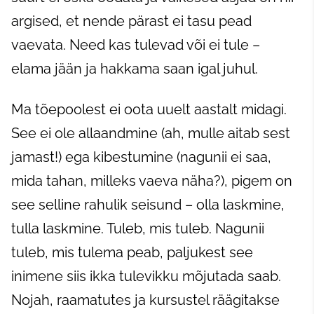
argised, et nende pärast ei tasu pead
vaevata. Need kas tulevad või ei tule –
elama jään ja hakkama saan igal juhul.
Ma tõepoolest ei oota uuelt aastalt midagi.
See ei ole allaandmine (ah, mulle aitab sest
jamast!) ega kibestumine (nagunii ei saa,
mida tahan, milleks vaeva näha?), pigem on
see selline rahulik seisund – olla laskmine,
tulla laskmine. Tuleb, mis tuleb. Nagunii
tuleb, mis tulema peab, paljukest see
inimene siis ikka tulevikku mõjutada saab.
Nojah, raamatutes ja kursustel räägitakse