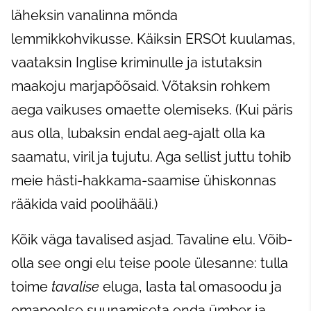
läheksin vanalinna mõnda
lemmikkohvikusse. Käiksin ERSOt kuulamas,
vaataksin Inglise kriminulle ja istutaksin
maakoju marjapõõsaid. Võtaksin rohkem
aega vaikuses omaette olemiseks. (Kui päris
aus olla, lubaksin endal aeg-ajalt olla ka
saamatu, viril ja tujutu. Aga sellist juttu tohib
meie hästi-hakkama-saamise ühiskonnas
rääkida vaid poolihääli.)
Kõik väga tavalised asjad. Tavaline elu. Võib-
olla see ongi elu teise poole ülesanne: tulla
toime
tavalise
eluga, lasta tal omasoodu ja
omapoolse suunamiseta enda ümber ja