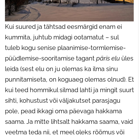
Kui suured ja tähtsad eesmärgid enam ei
kummita, juhtub midagi ootamatut – sul
tuleb kogu senise plaanimise-tormlemise-
püüdlemise-sooritamise tagant
päris elu
üles
leida (sest elu on ju olemas ka ilma sinu
punnitamiseta, on koguaeg olemas olnud). Et
kui teed hommikul silmad lahti ja mingit suurt
sihti, kohustust või väljakutset parasjagu
pole, pead ikkagi oma päevaga hakkama
saama. Ja mitte lihtsalt hakkama saama, vaid
veetma teda nii, et meel oleks rõõmus või