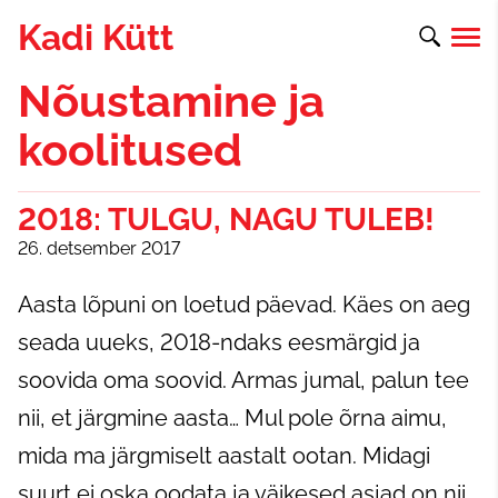
Kadi Kütt
Nõustamine ja
koolitused
2018: TULGU, NAGU TULEB!
26. detsember 2017
Aasta lõpuni on loetud päevad. Käes on aeg
seada uueks, 2018-ndaks eesmärgid ja
soovida oma soovid. Armas jumal, palun tee
nii, et järgmine aasta… Mul pole õrna aimu,
mida ma järgmiselt aastalt ootan. Midagi
suurt ei oska oodata ja väikesed asjad on nii